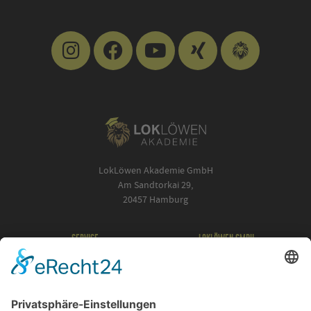
LokLöwen Akademie GmbH
Am Sandtorkai 29,
20457 Hamburg
SERVICE
LOKLÖWEN GMBH
Kontakt
Für Geschäftskunden
Impressum
Für Bewerber
Datenschutz