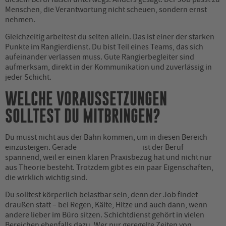
Menschen, die Verantwortung nicht scheuen, sondern ernst
nehmen.
Gleichzeitig arbeitest du selten allein. Das ist einer der starken
Punkte im Rangierdienst. Du bist Teil eines Teams, das sich
aufeinander verlassen muss. Gute Rangierbegleiter sind
aufmerksam, direkt in der Kommunikation und zuverlässig in
jeder Schicht.
WELCHE VORAUSSETZUNGEN
SOLLTEST DU MITBRINGEN?
Du musst nicht aus der Bahn kommen, um in diesen Bereich
einzusteigen. Gerade
für Quereinsteiger
ist der Beruf
spannend, weil er einen klaren Praxisbezug hat und nicht nur
aus Theorie besteht. Trotzdem gibt es ein paar Eigenschaften,
die wirklich wichtig sind.
Du solltest körperlich belastbar sein, denn der Job findet
draußen statt – bei Regen, Kälte, Hitze und auch dann, wenn
andere lieber im Büro sitzen. Schichtdienst gehört in vielen
Bereichen ebenfalls dazu. Wer nur geregelte Zeiten von