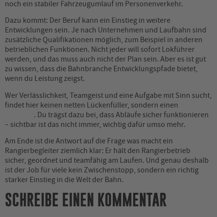
noch ein stabiler Fahrzeugumlauf im Personenverkehr.
Dazu kommt: Der Beruf kann ein Einstieg in weitere
Entwicklungen sein. Je nach Unternehmen und Laufbahn sind
zusätzliche Qualifikationen möglich, zum Beispiel in anderen
betrieblichen Funktionen. Nicht jeder will sofort Lokführer
werden, und das muss auch nicht der Plan sein. Aber es ist gut
zu wissen, dass die Bahnbranche Entwicklungspfade bietet,
wenn du Leistung zeigst.
Wer Verlässlichkeit, Teamgeist und eine Aufgabe mit Sinn sucht,
findet hier keinen netten Lückenfüller, sondern einen
Beruf mit
Rückgrat
. Du trägst dazu bei, dass Abläufe sicher funktionieren
– sichtbar ist das nicht immer, wichtig dafür umso mehr.
Am Ende ist die Antwort auf die Frage was macht ein
Rangierbegleiter ziemlich klar: Er hält den Rangierbetrieb
sicher, geordnet und teamfähig am Laufen. Und genau deshalb
ist der Job für viele kein Zwischenstopp, sondern ein richtig
starker Einstieg in die Welt der Bahn.
SCHREIBE EINEN KOMMENTAR