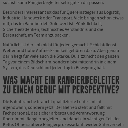
suchst, kann Rangierbegleiter sehr gut zu dir passen.
Besonders interessant ist das für Quereinsteiger aus Logistik,
Industrie, Handwerk oder Transport. Viele bringen schon etwas
mit, das im Bahnbetrieb Gold wert ist: Pünktlichkeit,
Sicherheitsdenken, technisches Verständnis und die
Bereitschaft, im Team anzupacken.
Natürlich ist der Job nicht für jeden gemacht. Schichtdienst,
Wetter und hohe Aufmerksamkeit gehören dazu. Aber genau
darin liegt für viele auch die Stärke. Du sitzt nicht den ganzen
Tag vor einem Bildschirm, sondern bist mittendrin in einem
System, das Deutschland jeden Tag in Bewegung hält.
WAS MACHT EIN RANGIERBEGLEITER
ZU EINEM BERUF MIT PERSPEKTIVE?
Die Bahnbranche braucht qualifizierte Leute – nicht
irgendwann, sondern jetzt. Der Betrieb steht und fällt mit
Fachpersonal, das sicher arbeitet und Verantwortung
übernimmt. Rangierbegleiter sind dabei ein wichtiger Teil der
Kette. Ohne saubere Rangierprozesse läuft weder Güterverkehr