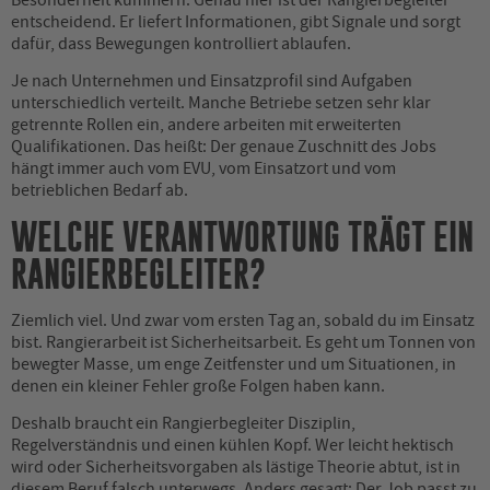
entscheidend. Er liefert Informationen, gibt Signale und sorgt
dafür, dass Bewegungen kontrolliert ablaufen.
Je nach Unternehmen und Einsatzprofil sind Aufgaben
unterschiedlich verteilt. Manche Betriebe setzen sehr klar
getrennte Rollen ein, andere arbeiten mit erweiterten
Qualifikationen. Das heißt: Der genaue Zuschnitt des Jobs
hängt immer auch vom EVU, vom Einsatzort und vom
betrieblichen Bedarf ab.
WELCHE VERANTWORTUNG TRÄGT EIN
RANGIERBEGLEITER?
Ziemlich viel. Und zwar vom ersten Tag an, sobald du im Einsatz
bist. Rangierarbeit ist Sicherheitsarbeit. Es geht um Tonnen von
bewegter Masse, um enge Zeitfenster und um Situationen, in
denen ein kleiner Fehler große Folgen haben kann.
Deshalb braucht ein Rangierbegleiter Disziplin,
Regelverständnis und einen kühlen Kopf. Wer leicht hektisch
wird oder Sicherheitsvorgaben als lästige Theorie abtut, ist in
diesem Beruf falsch unterwegs. Anders gesagt: Der Job passt zu