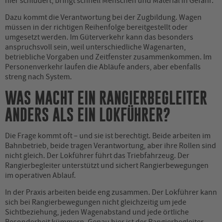
hier schludert, bringt schnell Menschen und Material in Gefahr.
Dazu kommt die Verantwortung bei der Zugbildung. Wagen
müssen in der richtigen Reihenfolge bereitgestellt oder
umgesetzt werden. Im Güterverkehr kann das besonders
anspruchsvoll sein, weil unterschiedliche Wagenarten,
betriebliche Vorgaben und Zeitfenster zusammenkommen. Im
Personenverkehr laufen die Abläufe anders, aber ebenfalls
streng nach System.
WAS MACHT EIN RANGIERBEGLEITER
ANDERS ALS EIN LOKFÜHRER?
Die Frage kommt oft – und sie ist berechtigt. Beide arbeiten im
Bahnbetrieb, beide tragen Verantwortung, aber ihre Rollen sind
nicht gleich. Der Lokführer führt das Triebfahrzeug. Der
Rangierbegleiter unterstützt und sichert Rangierbewegungen
im operativen Ablauf.
In der Praxis arbeiten beide eng zusammen. Der Lokführer kann
sich bei Rangierbewegungen nicht gleichzeitig um jede
Sichtbeziehung, jeden Wagenabstand und jede örtliche
Besonderheit kümmern. Genau hier ist der Rangierbegleiter