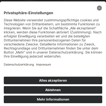
Impressum
Für Bewerber
Datenschutz
LOKLÖWEN AKADEMIE GMBH
ÜBER UNS
Fortbildung für Ihr Personal
Unser Team
Werde Lokführer
Imagefilm
Fortbildungen
kontakt@lokloewen-akademie.de
+49 (0) 40 334 6866-50
© 2023 LOKLÖWEN AKADEMIE GmbH