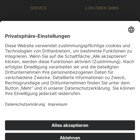
SERVICE
LOKLÖWEN GMBH
Kontakt
Für Geschäftskunden
Impressum
Für Bewerber
Datenschutz
LOKLÖWEN AKADEMIE GMBH
ÜBER UNS
Fortbildung für Ihr Personal
Unser Team
Werde Lokführer
Imagefilm
Fortbildungen
kontakt@lokloewen-akademie.de
+49 (0) 40 334 6866-50